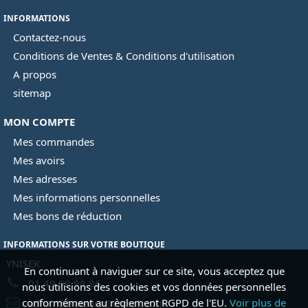
INFORMATIONS
Contactez-nous
Conditions de Ventes & Conditions d'utilisation
A propos
sitemap
MON COMPTE
Mes commandes
Mes avoirs
Mes adresses
Mes informations personnelles
Mes bons de réduction
INFORMATIONS SUR VOTRE BOUTIQUE
YNISEK
En continuant à naviguer sur ce site, vous acceptez que
01 49 98 98 86
nous utilisions des cookies et vos données personnelles
conformément au règlement RGPD de l'EU.
Voir plus de
administrateurs@ynisek.com